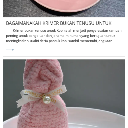
BAGAIMANAKAH KRIMER BUKAN TENUSU UNTUK
KOPI DAPAT MENINGKATKAN INOVASI MINUMAN
Krimer bukan tenusu untuk Kopi telah menjadi penyelesaian ramuan
MODEN?
penting untuk pengeluar dan jenama minuman yang bertujuan untuk
meningkatkan kualiti deria produk kopi sambil memenuhi jangkaan
pasaran yang berubah-ubah. Sebagai bahan berfungsi, ia memberikan
rasa mulut berkrim, rasa seimbang dan keserasian yang sangat baik
dengan aplikasi kopi yang berbeza.