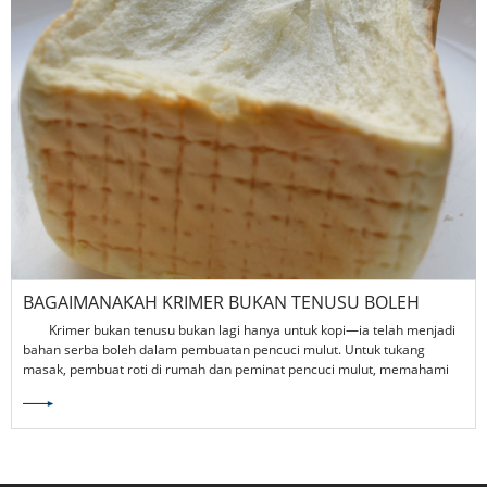
BAGAIMANAKAH KRIMER BUKAN TENUSU BOLEH
MENINGKATKAN PENGALAMAN PENCUCI MULUT
Krimer bukan tenusu bukan lagi hanya untuk kopi—ia telah menjadi
ANDA?
bahan serba boleh dalam pembuatan pencuci mulut. Untuk tukang
masak, pembuat roti di rumah dan peminat pencuci mulut, memahami
cara menggunakan krimer bukan tenusu boleh membuka kunci tekstur,
perisa dan gaya persembahan baharu. Krimer bukan tenusu premium
Lianfeng menawarkan penyelesaian yang sempurna untuk mereka yang
ingin meningkatkan kualiti pencuci mulut sambil mematuhi sekatan diet.