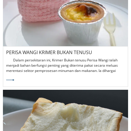
PERISA WANGI KRIMER BUKAN TENUSU
PERTUMBUHAN PASARAN: ADAKAH IA MENGUBAH
Dalam persekitaran ini, Krimer Bukan tenusu Perisa Wangi telah
FORMULASI MINUMAN GLOBAL?
menjadi bahan berfungsi penting yang diterima pakai secara meluas
merentasi sektor pemprosesan minuman dan makanan. Ia dihargai
kerana keupayaannya untuk meningkatkan aroma, meningkatkan rasa
mulut, dan menyediakan pengemulsi yang stabil dalam pelbagai aplikasi.