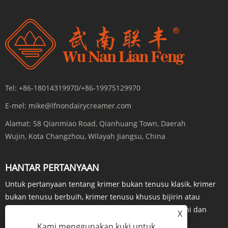
Tel:
+86-18014319970/+86-19975129970
E-mel:
mike@lfnondairycreamer.com
Alamat:
58 Qianmiao Road, Qianhuang Town, Daerah
Wujin, Kota Changzhou, Wilayah Jiangsu, China
HANTAR PERTANYAAN
Untuk pertanyaan tentang krimer bukan tenusu klasik, krimer
bukan tenusu berbuih, krimer tenusu khusus bijirin atau
senarai harga, sila tinggalkan e-mel anda kepada kami dan
X
kami akan berhubung dalam masa 24 jam.
Kami menggunakan kuki untuk