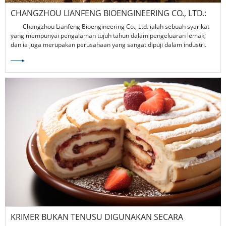
CHANGZHOU LIANFENG BIOENGINEERING CO., LTD.:
PENERAJU INDUSTRI DALAM PENGELUARAN KRIMER
Changzhou Lianfeng Bioengineering Co., Ltd. ialah sebuah syarikat
BUKAN TENUSU
yang mempunyai pengalaman tujuh tahun dalam pengeluaran lemak,
dan ia juga merupakan perusahaan yang sangat dipuji dalam industri.
Syarikat ini terletak di Changzhou City,
KRIMER BUKAN TENUSU DIGUNAKAN SECARA
MELUAS, MEMBAWA INOVASI DAN PERUBAHAN